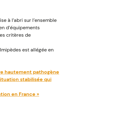
se à l’abri sur l’ensemble
tien d’équipements
des critères de
almipèdes est allégée en
iaire hautement pathogène
situation stabilisée qui
uation en France »