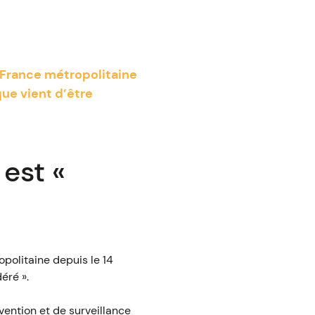
 France métropolitaine
sque vient d’être
 est «
politaine depuis le 14
éré ».
vention et de surveillance