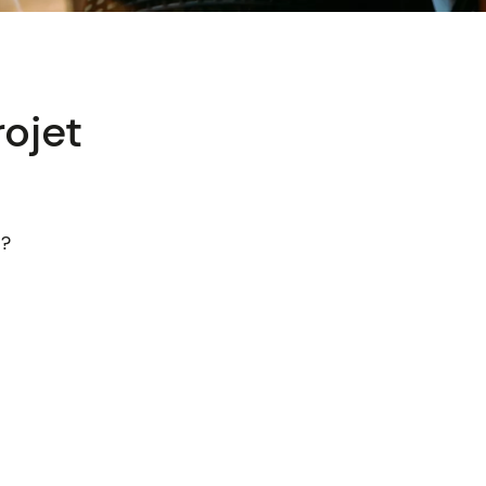
rojet
 ?