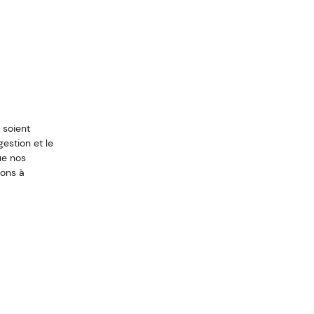
 soient
estion et le
ue nos
tons à