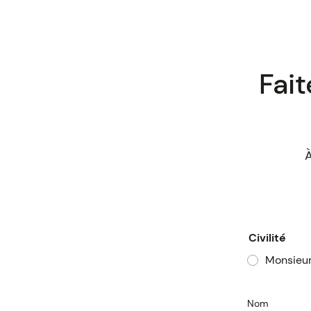
Fait
À
Civilité
Monsieu
Sélection
Nom