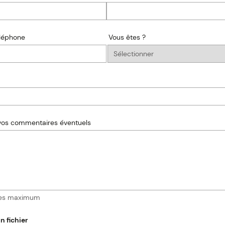
léphone
Vous êtes ?
Vous
êtes
?
 vos commentaires éventuels
res maximum
n fichier