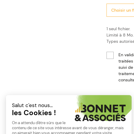
and
bcc
Choisir un f
addresses
if
a
1 seul fichier.
To
Limité à 8 Mo.
email
Types autorisés
address
is
Consentemen
En vali
provided.
traitées
suivi de
traitem
consult