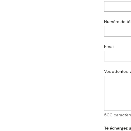
Numéro de té
Email
Multiple
email
addresses
may
Vos attentes,
be
separated
by
commas.
Emails
are
only
500 caractè
sent
to
cc
Téléchargez u