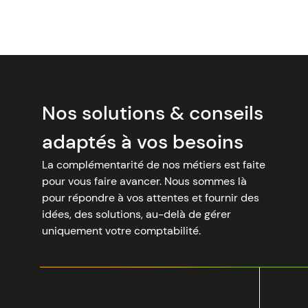
managériales, stratégiques et financières. Ils
Entreprise de services, nous plaçons
sauront apporter les réponses à vos
l’humain au coeur de notre stratégie
. La
questionnements.
relation entretenue avec nos salariés, clients
et partenaires est basée sur la confiance,
dans un esprit de convivialité.
Nos solutions & conseils
adaptés à vos besoins
La complémentarité de nos métiers est faite
pour vous faire avancer. Nous sommes là
pour répondre à vos attentes et fournir des
idées, des solutions, au-delà de gérer
uniquement votre comptabilité.