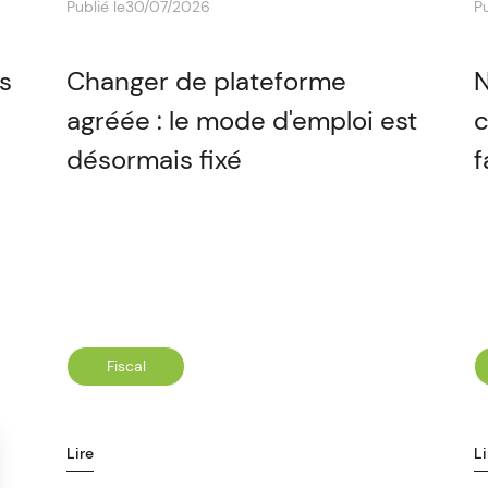
Publié le
30/07/2026
Pu
es
Changer de plateforme
N
agréée : le mode d'emploi est
c
désormais fixé
f
Fiscal
Lire
Li