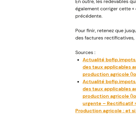
En outre, les redevables qu
également corriger cette « e
précédente.
Pour finir, retenez que ju
des factures rectificatives
Sources :
Actualité bofip.impots
des taux applicables a
production agricole (l
Actualité bofip.impots
des taux applicables a
production agricole (l
urgente – Rectificatif 
Production agricole : et s