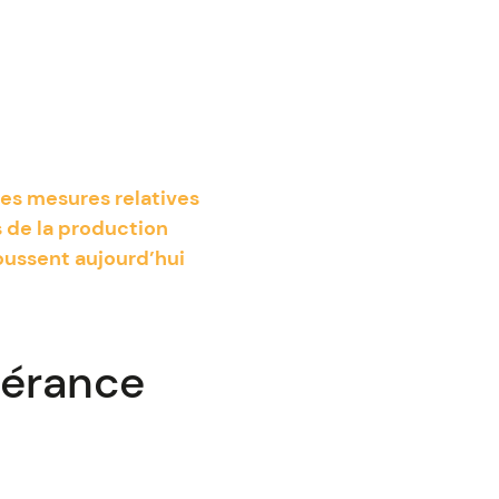
tes mesures relatives
s de la production
oussent aujourd’hui
lérance