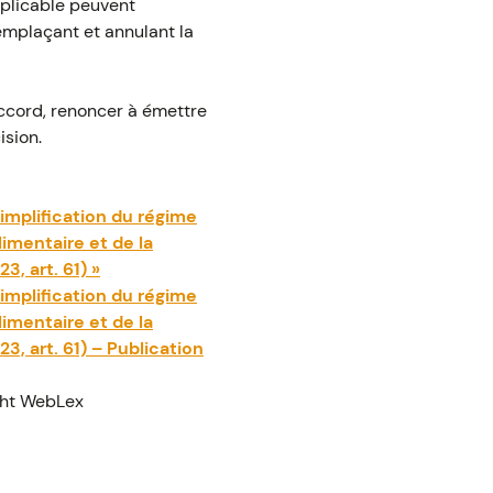
applicable peuvent
remplaçant et annulant la
ccord, renoncer à émettre
ision.
Simplification du régime
limentaire et de la
, art. 61) »
Simplification du régime
limentaire et de la
, art. 61) – Publication
ght WebLex