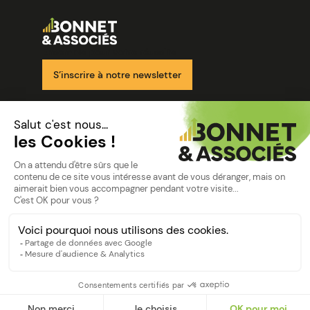
Image
Ensemble pour votre réussite
S’inscrire à notre newsletter
Nos solutions
Nos cabinets
Mon espace client
mentions
Mentions légales
Politique de confidentialité
©Bonnet2023
suivez-nous