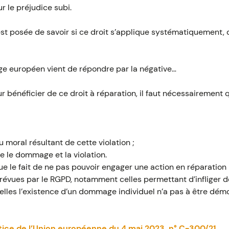
r le préjudice subi.
st posée de savoir si ce droit s’applique systématiquement, 
juge européen vient de répondre par la négative…
our bénéficier de ce droit à réparation, il faut nécessairement
moral résultant de cette violation ;
re le dommage et la violation.
que le fait de ne pas pouvoir engager une action en réparation n
prévues par le RGPD, notamment celles permettant d’infliger
elles l’existence d’un dommage individuel n’a pas à être dém
stice de l’Union européenne du 4 mai 2023, n° C-300/21