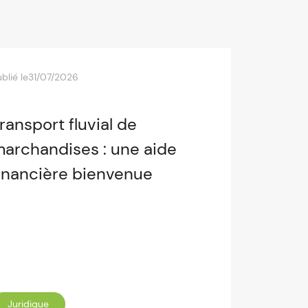
blié le
31/07/2026
ransport fluvial de
archandises : une aide
inancière bienvenue
Juridique