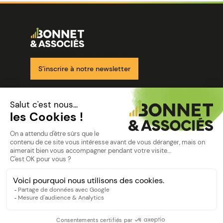
Image
Ensemble pour votre réussite
S’inscrire à notre newsletter
Nos solutions
Nos cabinets
Mon espace client
mentions
Mentions légales
Politique de confidentialité
©Bonnet2023
suivez-nous