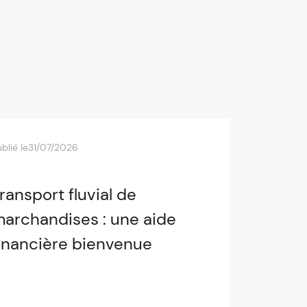
blié le
31/07/2026
ransport fluvial de
archandises : une aide
inancière bienvenue