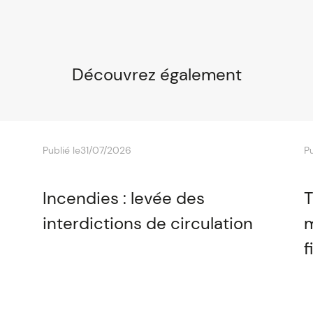
Découvrez également
Publié le
31/07/2026
Pu
Incendies : levée des
T
interdictions de circulation
m
f