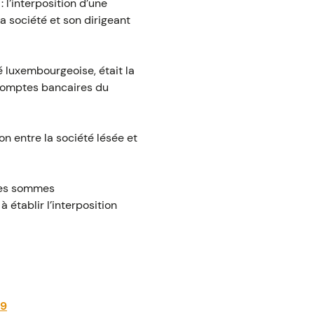
 l’interposition d’une
a société et son dirigeant
té luxembourgeoise, était la
s comptes bancaires du
on entre la société lésée et
 les sommes
 établir l’interposition
49