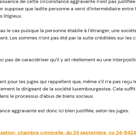
aissance de cette circonstance aggravante n’est pas justifiée :
er suppose que ladite personne a servi d’intermédiaire entre l
 litigieux.
 pas le cas puisque la personne établie à l’étranger, une socié
ment. Les sommes n’ont pas été par la suite créditées sur le
c pas de caractériser qu’il y ait réellement eu une interpositi
t pour les juges qui rappellent que, même s’il n’a pas reçu
ement le dirigeant de la société luxembourgeoise. Cela suffit à
ans le processus d’abus de biens sociaux.
ance aggravante est donc ici bien justifiée, selon les juges.
assation, chambre criminelle, du 24 septembre, no 24-842