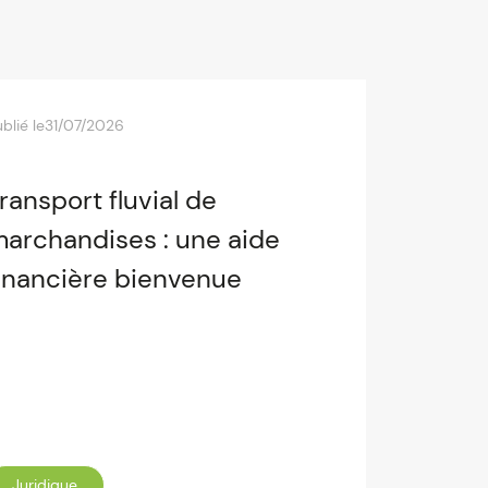
blié le
31/07/2026
ransport fluvial de
archandises : une aide
inancière bienvenue
Juridique