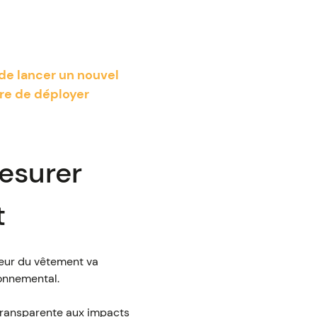
de lancer un nouvel
tre de déployer
mesurer
t
teur du vêtement va
ronnemental.
transparente aux impacts