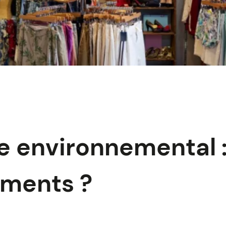
e environnemental :
ements ?