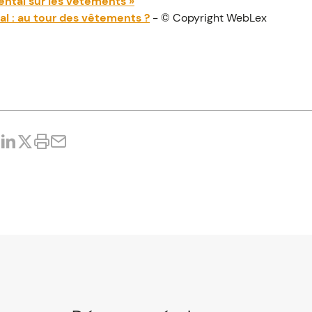
ntal sur les vêtements »
l : au tour des vêtements ?
- © Copyright WebLex