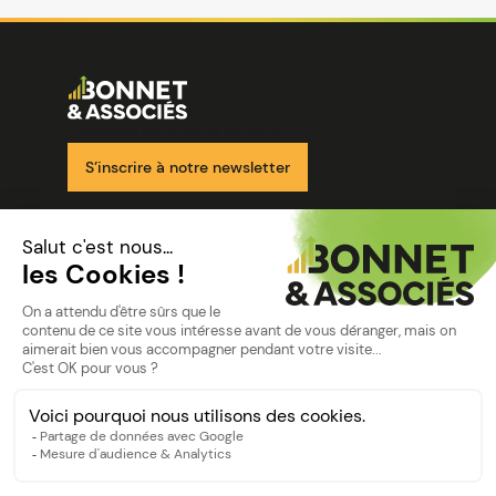
Image
Ensemble pour votre réussite
S’inscrire à notre newsletter
Nos solutions
Nos cabinets
Mon espace client
mentions
Mentions légales
Politique de confidentialité
©Bonnet2023
suivez-nous