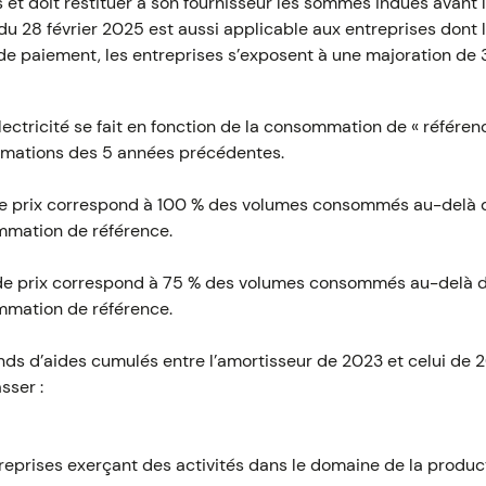
s et doit restituer à son fournisseur les sommes indues avant l
u 28 février 2025 est aussi applicable aux entreprises dont
e de paiement, les entreprises s’exposent à une majoration d
lectricité se fait en fonction de la consommation de « référenc
mations des 5 années précédentes.
n de prix correspond à 100 % des volumes consommés au-delà
mmation de référence.
n de prix correspond à 75 % des volumes consommés au-delà
mmation de référence.
onds d’aides cumulés entre l’amortisseur de 2023 et celui de 2
sser :
eprises exerçant des activités dans le domaine de la produc