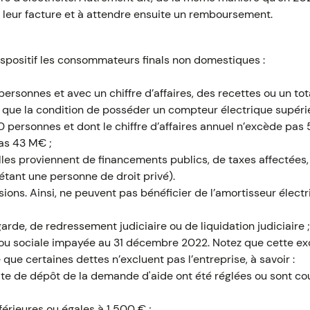
e leur facture et à attendre ensuite un remboursement.
ispositif les consommateurs finals non domestiques :
rsonnes et avec un chiffre d’affaires, des recettes ou un tot
 que la condition de posséder un compteur électrique supérieu
personnes et dont le chiffre d’affaires annuel n’excède pas 
as 43 M€ ;
lles proviennent de financements publics, de taxes affectées,
étant une personne de droit privé).
sions. Ainsi, ne peuvent pas bénéficier de l’amortisseur électri
rde, de redressement judiciaire ou de liquidation judiciaire ;
 ou sociale impayée au 31 décembre 2022. Notez que cette e
 que certaines dettes n’excluent pas l’entreprise, à savoir :
date de dépôt de la demande d'aide ont été réglées ou sont co
nférieures ou égales à 1 500 € ;