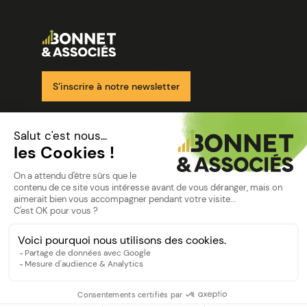
Image
Ensemble pour votre réussite
S’inscrire à notre newsletter
Nos solutions
Nos cabinets
Mon espace client
mentions
Mentions légales
Politique de confidentialité
©Bonnet2023
suivez-nous