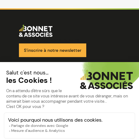
Image
Ensemble pour votre réussite
S’inscrire à notre newsletter
Nos solutions
Nos cabinets
Mon espace client
mentions
Mentions légales
Politique de confidentialité
©Bonnet2023
suivez-nous