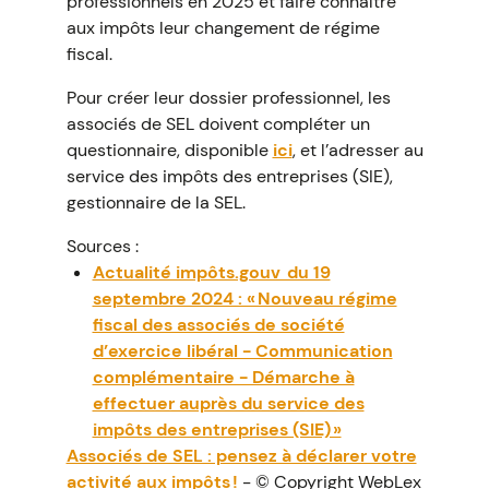
professionnels en 2025 et faire connaître
aux impôts leur changement de régime
fiscal.
Pour créer leur dossier professionnel, les
associés de SEL doivent compléter un
questionnaire, disponible
ici
, et l’adresser au
service des impôts des entreprises (SIE),
gestionnaire de la SEL.
Sources :
Actualité impôts.gouv du 19
septembre 2024 : « Nouveau régime
fiscal des associés de société
d’exercice libéral - Communication
complémentaire - Démarche à
effectuer auprès du service des
impôts des entreprises (SIE) »
Associés de SEL : pensez à déclarer votre
activité aux impôts !
- © Copyright WebLex