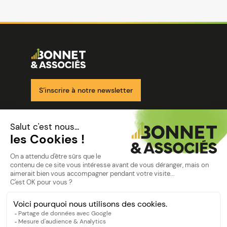
Image
Ensemble pour votre réussite
S’inscrire à notre newsletter
Nos solutions
Nos cabinets
Mon espace client
mentions
Mentions légales
Politique de confidentialité
©Bonnet2023