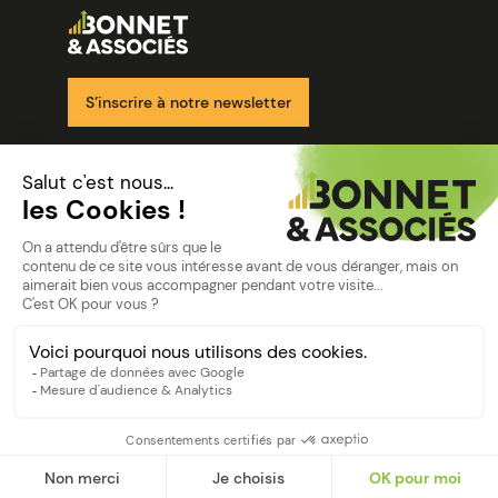
Image
Ensemble pour votre réussite
S’inscrire à notre newsletter
Nos solutions
Nos cabinets
Mon espace client
mentions
Mentions légales
Politique de confidentialité
©Bonnet2023
suivez-nous