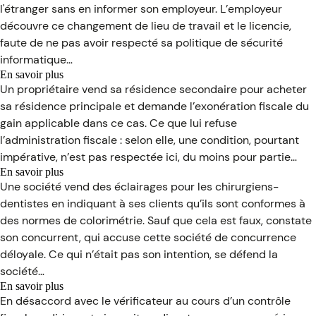
C’est
l'étranger sans en informer son employeur. L’employeur
l’heure,
l’histoire
ce
découvre ce changement de lieu de travail et le licencie,
d’un
n’est
employeur
faute de ne pas avoir respecté sa politique de sécurité
pas
pour
informatique…
l’heure…
qui
En savoir plus
télétravailler
sur
Un propriétaire vend sa résidence secondaire pour acheter
loin,
C’est
c’est
sa résidence principale et demande l’exonération fiscale du
l’histoire
aller
gain applicable dans ce cas. Ce que lui refuse
d’un
trop
propriétaire
l’administration fiscale : selon elle, une condition, pourtant
loin…
de
impérative, n’est pas respectée ici, du moins pour partie…
sa
En savoir plus
résidence
sur
Une société vend des éclairages pour les chirurgiens-
principale…
C’est
qui
dentistes en indiquant à ses clients qu’ils sont conformes à
l’histoire
pensait
des normes de colorimétrie. Sauf que cela est faux, constate
d’une
pleinement
société
son concurrent, qui accuse cette société de concurrence
l’être…
pour
déloyale. Ce qui n’était pas son intention, se défend la
qui
société…
l’intention
(ne)
En savoir plus
compte
sur
En désaccord avec le vérificateur au cours d’un contrôle
(pas)
C’est