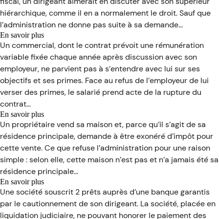
fiscal, un dirigeant aimerait en discuter avec son supérieur
…
l’histoire
hiérarchique, comme il en a normalement le droit. Sauf que
d’un
dirigeant
l’administration ne donne pas suite à sa demande…
confronté
En savoir plus
à
sur
Un commercial, dont le contrat prévoit une rémunération
des
C’est
variable fixée chaque année après discussion avec son
difficultés
l’histoire
face
employeur, ne parvient pas à s’entendre avec lui sur ses
d’un
à
employeur
objectifs et ses primes. Face au refus de l’employeur de lui
l’administration
pour
verser des primes, le salarié prend acte de la rupture du
fiscale…
qui
contrat…
pas
d’objectif,
En savoir plus
pas
sur
Un propriétaire vend sa maison et, parce qu’il s’agit de sa
de
C’est
résidence principale, demande à être exonéré d’impôt pour
prime…
l’histoire
cette vente. Ce que refuse l’administration pour une raison
d’un
propriétaire
simple : selon elle, cette maison n’est pas et n’a jamais été sa
qui
résidence principale…
vend
En savoir plus
sa
sur
Une société souscrit 2 prêts auprès d’une banque garantis
résidence
C’est
principale…
par le cautionnement de son dirigeant. La société, placée en
l’histoire
qu’il
liquidation judiciaire, ne pouvant honorer le paiement des
d’un