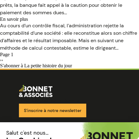
n’a
dirigeant
prêts, la banque fait appel à la caution pour obtenir le
jamais
pour
occupée…
paiement des sommes dues…
qui
En savoir plus
tout
sur
Au cours d’un contrôle fiscal, l’administration rejette la
est
C’est
une
comptabilité d’une société : elle reconstitue alors son chiffre
l’histoire
affaire
d’affaires et le résultat imposable. Mais en suivant une
d’une
de
société
méthode de calcul contestable, estime le dirigeant…
proportion…
qui
Page 1
invite
Page
››
l’administration
suivante
S'abonner à La petite histoire du jour
fiscale
à
revoir
ses
Image
calculs…
Ensemble pour votre réussite
S’inscrire à notre newsletter
Nos solutions