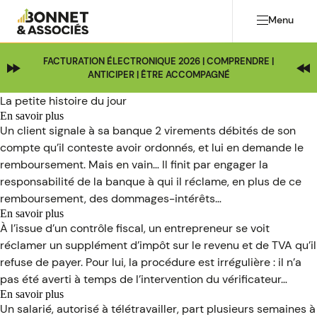
Menu
FACTURATION ÉLECTRONIQUE 2026 | COMPRENDRE |
ANTICIPER | ÊTRE ACCOMPAGNÉ
La petite histoire du jour
En savoir plus
sur
Un client signale à sa banque 2 virements débités de son
C’est
compte qu’il conteste avoir ordonnés, et lui en demande le
l’histoire
remboursement. Mais en vain… Il finit par engager la
d’un
client
responsabilité de la banque à qui il réclame, en plus de ce
qui
remboursement, des dommages-intérêts…
réclame
En savoir plus
le
sur
À l’issue d’un contrôle fiscal, un entrepreneur se voit
remboursement
C’est
d’un
réclamer un supplément d’impôt sur le revenu et de TVA qu’il
l’histoire
virement
refuse de payer. Pour lui, la procédure est irrégulière : il n’a
d’un
à
entrepreneur
pas été averti à temps de l’intervention du vérificateur…
sa
pour
banque…
En savoir plus
qui,
sur
Un salarié, autorisé à télétravailler, part plusieurs semaines à
avant