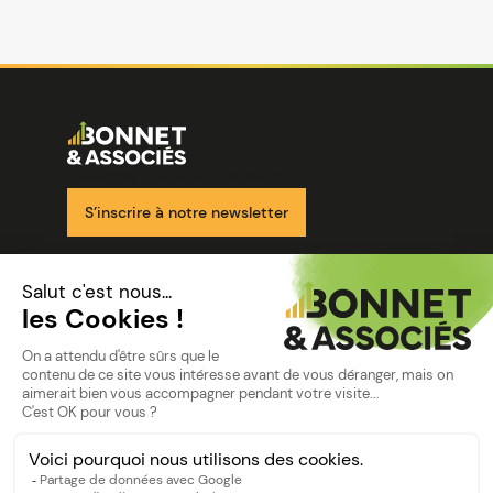
Image
Ensemble pour votre réussite
S’inscrire à notre newsletter
Nos solutions
Nos cabinets
Mon espace client
mentions
Mentions légales
Politique de confidentialité
©Bonnet2023