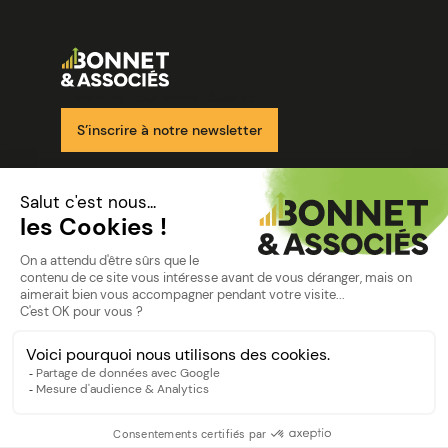
Image
Ensemble pour votre réussite
S’inscrire à notre newsletter
Nos solutions
Nos cabinets
Mon espace client
mentions
Mentions légales
Politique de confidentialité
©Bonnet2023
suivez-nous