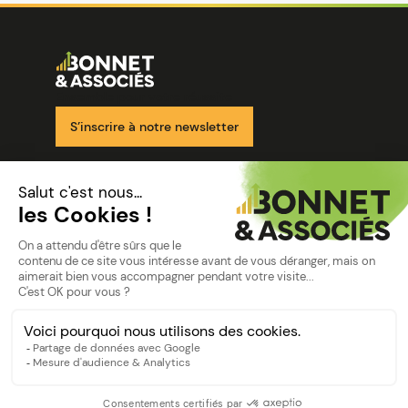
Image
Ensemble pour votre réussite
S’inscrire à notre newsletter
Nos solutions
Nos cabinets
Mon espace client
mentions
Mentions légales
Politique de confidentialité
©Bonnet2023
suivez-nous