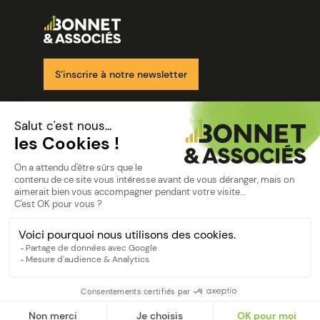
Image
Ensemble pour votre réussite
S’inscrire à notre newsletter
Nos solutions
Nos cabinets
Mon espace client
mentions
Mentions légales
Politique de confidentialité
©Bonnet2023
suivez-nous