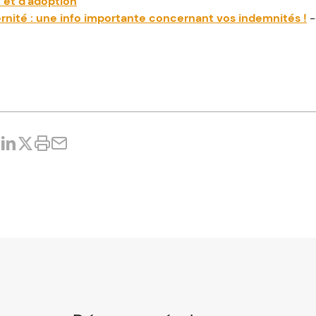
t et d'adoption
rnité : une info importante concernant vos indemnités !
-