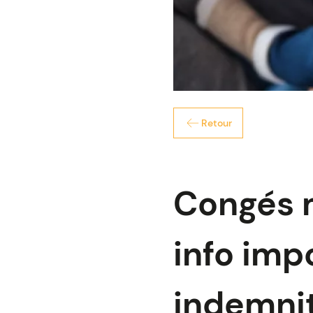
Retour
Congés m
info imp
indemnit