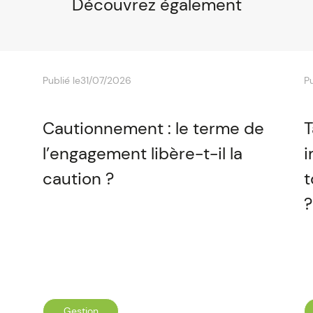
Découvrez également
Publié le
31/07/2026
Pu
Cautionnement : le terme de
T
l’engagement libère-t-il la
i
caution ?
t
?
Gestion