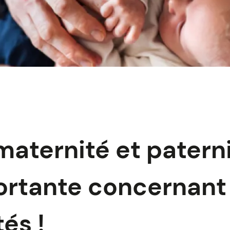
aternité et paterni
ortante concernant
és !