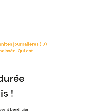
nités journalières (IJ)
baissée. Qui est
 durée
s !
uvent bénéficier