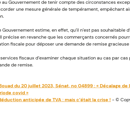
de au Gouvernement de tenir compte des circonstances excepti
’accorder une mesure générale de tempérament, empêchant ains
n.
e Gouvernement estime, en effet, qu’il n’est pas souhaitable 
Il précise en revanche que les commerçants concernés pourr
ation fiscale pour déposer une demande de remise gracieuse 
 services fiscaux d’examiner chaque situation au cas par cas po
ande de remise.
Bouad du 20 juillet 2023, Sénat, no 04899 : « Décalage de l
riode covid »
duction anticipée de TVA : mais c’était la crise !
- © Cop