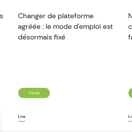
es
Changer de plateforme
N
agréée : le mode d'emploi est
c
désormais fixé
f
Fiscal
Lire
Li