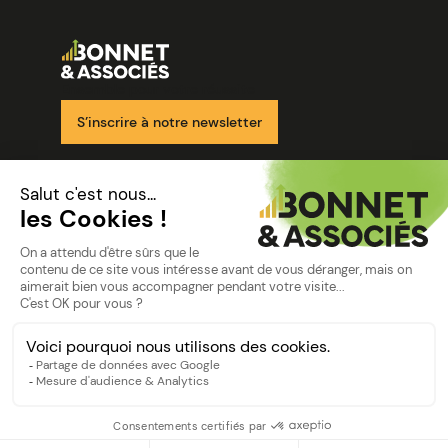
Image
Ensemble pour votre réussite
S’inscrire à notre newsletter
Nos solutions
Nos cabinets
Mon espace client
mentions
Mentions légales
Politique de confidentialité
©Bonnet2023
suivez-nous