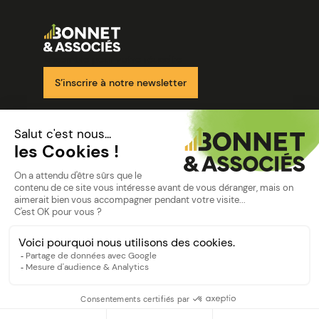
Image
Ensemble pour votre réussite
S’inscrire à notre newsletter
Nos solutions
Nos cabinets
Mon espace client
mentions
Mentions légales
Politique de confidentialité
©Bonnet2023
suivez-nous