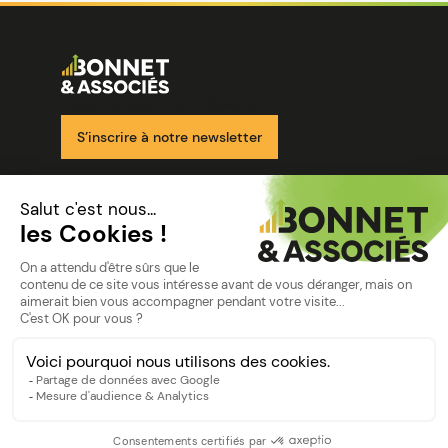
Image
Ensemble pour votre réussite
S’inscrire à notre newsletter
Nos solutions
Nos cabinets
Mon espace client
mentions
Mentions légales
Politique de confidentialité
©Bonnet2023
suivez-nous