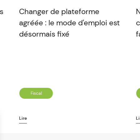
es
Changer de plateforme
N
agréée : le mode d'emploi est
c
désormais fixé
f
Fiscal
Lire
Li