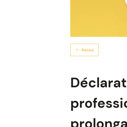
Retour
Déclarat
professio
prolonga