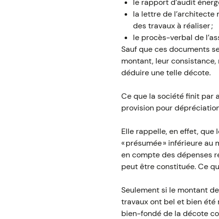
le rapport d’audit énerg
la lettre de l’architect
des travaux à réaliser ;
le procès-verbal de l’a
Sauf que ces documents se c
montant, leur consistance, n
déduire une telle décote.
Ce que la société finit pa
provision pour dépréciation
Elle rappelle, en effet, que
« présumée » inférieure au m
en compte des dépenses res
peut être constituée. Ce qui
Seulement si le montant des
travaux ont bel et bien été 
bien-fondé de la décote c