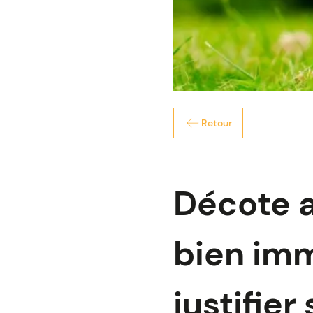
Retour
Décote a
bien immo
justifier