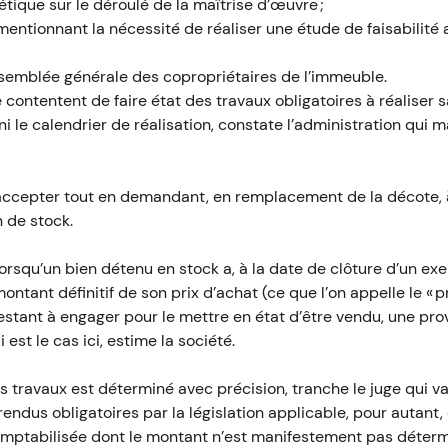
étique sur le déroulé de la maîtrise d’œuvre ;
e mentionnant la nécessité de réaliser une étude de faisabilité
ssemblée générale des copropriétaires de l’immeuble.
ontentent de faire état des travaux obligatoires à réaliser sa
i le calendrier de réalisation, constate l’administration qui m
r accepter tout en demandant, en remplacement de la décote, 
 de stock.
 lorsqu’un bien détenu en stock a, à la date de clôture d’un ex
ontant définitif de son prix d’achat (ce que l’on appelle le « pr
tant à engager pour le mettre en état d’être vendu, une pro
 est le cas ici, estime la société.
 travaux est déterminé avec précision, tranche le juge qui val
rendus obligatoires par la législation applicable, pour autant,
omptabilisée dont le montant n’est manifestement pas déter