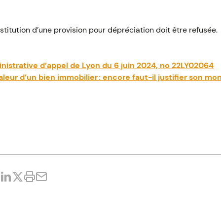
stitution d’une provision pour dépréciation doit être refusée.
inistrative d’appel de Lyon du 6 juin 2024, no 22LY02064
leur d’un bien immobilier : encore faut-il justifier son mo