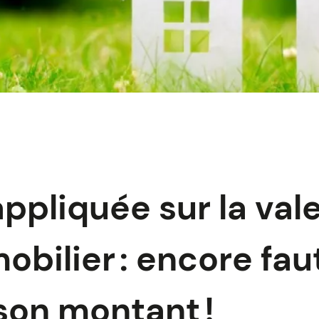
ppliquée sur la val
bilier : encore faut
 son montant !