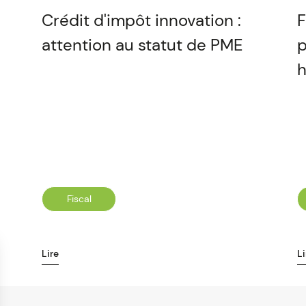
Crédit d'impôt innovation :
F
attention au statut de PME
p
h
Fiscal
Lire
Li