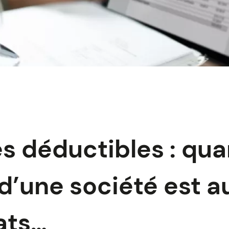
s déductibles : qu
t d’une société est 
ats…