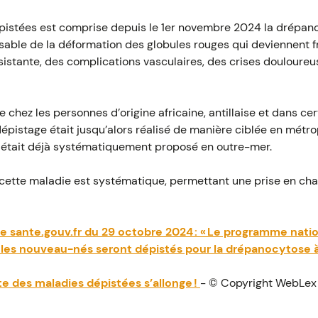
épistées est comprise depuis le 1er novembre 2024 la drépan
able de la déformation des globules rouges qui deviennent fra
istante, des complications vasculaires, des crises douloureu
 chez les personnes d’origine africaine, antillaise et dans ce
dépistage était jusqu’alors réalisé de manière ciblée en métr
ur était déjà systématiquement proposé en outre-mer.
 cette maladie est systématique, permettant une prise en cha
sante.gouv.fr du 29 octobre 2024 : « Le programme natio
 les nouveau-nés seront dépistés pour la drépanocytose à
ste des maladies dépistées s’allonge !
- © Copyright WebLex