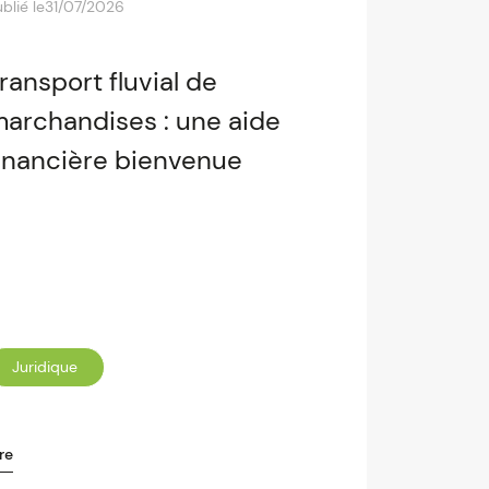
blié le
31/07/2026
ransport fluvial de
archandises : une aide
inancière bienvenue
Juridique
re