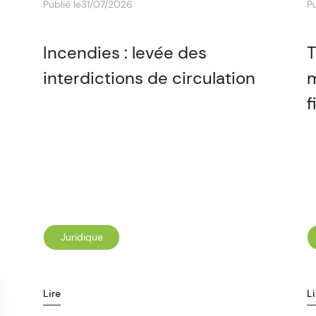
Publié le
31/07/2026
Pu
Incendies : levée des
T
interdictions de circulation
m
f
Juridique
Lire
Li