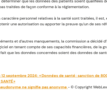
t à déterminer que les données des patients soient qualifiées
pas traitées de façon conforme à la réglementation.
aractère personnel relatives à la santé sont traitées, il est, 
btenir une autorisation ou apporter la preuve qu’un de ses réfé
léments et d’autres manquements, la commission a décidé d’
logiciel en tenant compte de ses capacités financières, de la
u fait que les données concernées soient des données de san
u 12 septembre 2024 : « Données de santé : sanction de 80
 SANTÉ »
pseudonyme ne signifie pas anonyme
- © Copyright WebLex