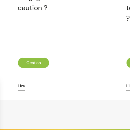
caution ?
t
?
Gestion
Lire
Li