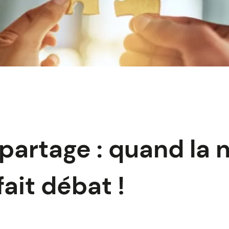
 partage : quand la 
ait débat !