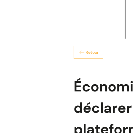
Retour
Économi
déclarer
platefor