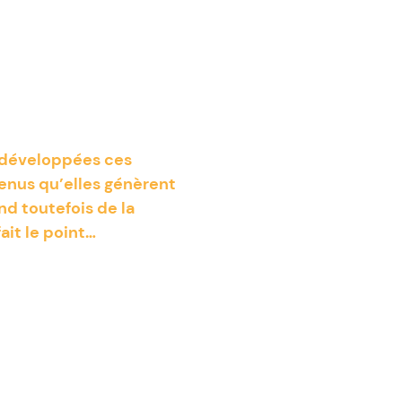
t développées ces
venus qu’elles génèrent
nd toutefois de la
ait le point…