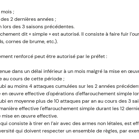
 mois ;
des 2 dernières années ;
 lors des 3 saisons précédentes.
chement dit « simple » est autorisé. Il consiste à faire fuir l’
s, cornes de brume, etc.).
ement renforcé peut être autorisé par le préfet :
enue dans un délai inférieur à un mois malgré la mise en œuvr
 au cours de cette période ;
subi au moins 4 attaques cumulées sur les 2 années précédent
en œuvre effective d'opérations d'effarouchement simple lors 
subi en moyenne plus de 10 attaques par an au cours des 3 sa
anière effective l'effarouchement simple durant les 12 dernie
 mise en œuvre effective.
qui consiste à tirer en l’air avec des armes non létales, est e
diversité qui doivent respecter un ensemble de règles, par exem