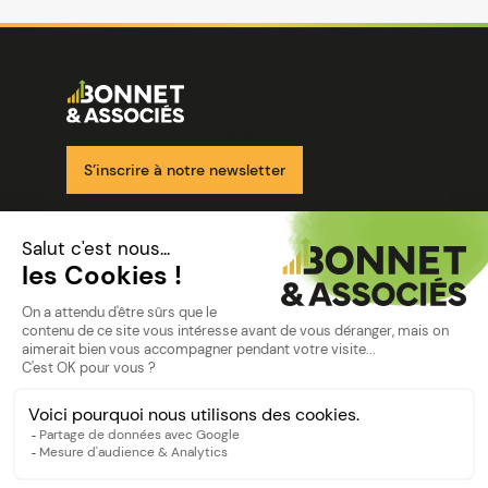
Image
Ensemble pour votre réussite
S’inscrire à notre newsletter
Nos solutions
Nos cabinets
Mon espace client
mentions
Mentions légales
Politique de confidentialité
©Bonnet2023
suivez-nous