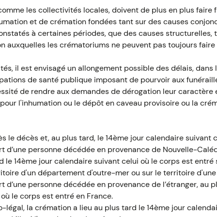
comme les collectivités locales, doivent de plus en plus fair
humation et de crémation fondées tant sur des causes conjon
nstatés à certaines périodes, que des causes structurelles, 
auxquelles les crématoriums ne peuvent pas toujours faire 
ltés, il est envisagé un allongement possible des délais, dans 
upations de santé publique imposant de pourvoir aux funérail
cessité de rendre aux demandes de dérogation leur caractère 
our l'inhumation ou le dépôt en caveau provisoire ou la crém
 le décès et, au plus tard, le 14ème jour calendaire suivant c
ert d’une personne décédée en provenance de Nouvelle-Calédo
 le 14ème jour calendaire suivant celui où le corps est entré s
ritoire d'un département d'outre-mer ou sur le territoire d'une
ert d’une personne décédée en provenance de l’étranger, au pl
 où le corps est entré en France.
égal, la crémation a lieu au plus tard le 14ème jour calendair