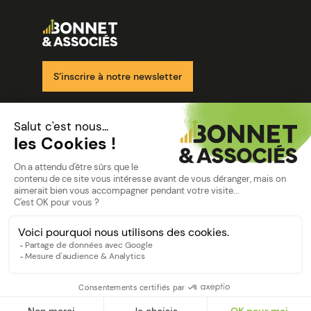
Image
Ensemble pour votre réussite
S’inscrire à notre newsletter
Nos solutions
Nos cabinets
Mon espace client
mentions
Mentions légales
Politique de confidentialité
©Bonnet2023
suivez-nous