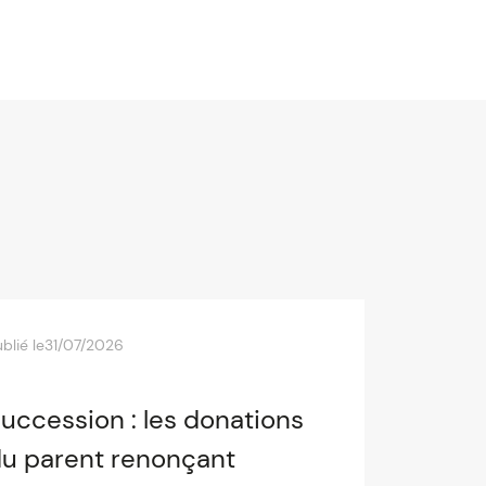
blié le
31/07/2026
uccession : les donations
u parent renonçant