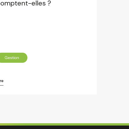
omptent-elles ?
Gestion
re