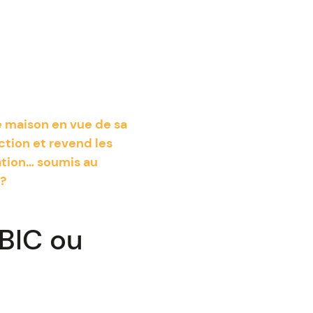
e maison en vue de sa
ction et revend les
ation… soumis au
 ?
 BIC ou