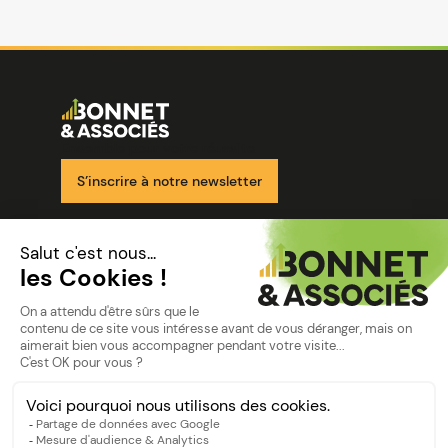
Image
Ensemble pour votre réussite
S’inscrire à notre newsletter
Nos solutions
Nos cabinets
Mon espace client
mentions
Mentions légales
Politique de confidentialité
©Bonnet2023