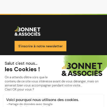
Image
Ensemble pour votre réussite
S’inscrire à notre newsletter
Nos solutions
Nos cabinets
Mon espace client
mentions
Mentions légales
Politique de confidentialité
©Bonnet2023