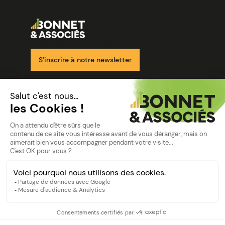
Image
Ensemble pour votre réussite
S’inscrire à notre newsletter
Nos solutions
Nos cabinets
Mon espace client
mentions
Mentions légales
Politique de confidentialité
©Bonnet2023
suivez-nous