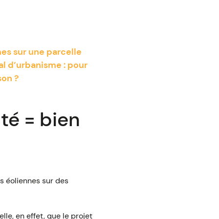
nes sur une parcelle
al d’urbanisme : pour
son ?
ité = bien
s éoliennes sur des
le, en effet, que le projet