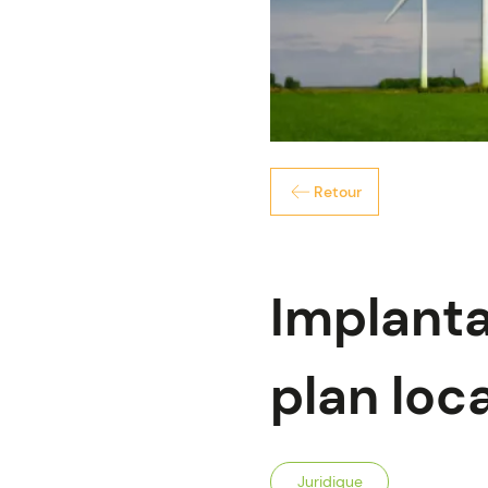
Retour
Implanta
plan loc
Juridique