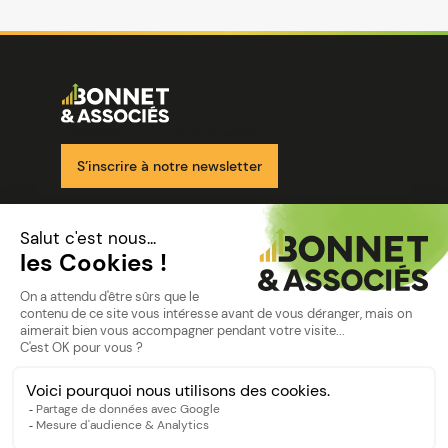
Image
Ensemble pour votre réussite
S’inscrire à notre newsletter
Nos solutions
Nos cabinets
Mon espace client
mentions
Mentions légales
Politique de confidentialité
©Bonnet2023
suivez-nous