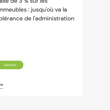
axe de 3 % sur les
mmeubles : jusqu'où va la
olérance de l'administration
Gestion
re