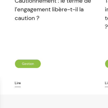
Cautionnement : le terme de
T
l’engagement libère-t-il la
i
caution ?
t
?
Gestion
Lire
Li