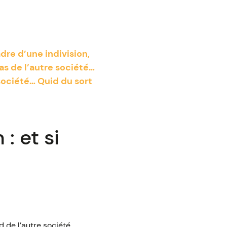
dre d’une indivision,
cas de l’autre société…
 société… Quid du sort
: et si
d de l’autre société.