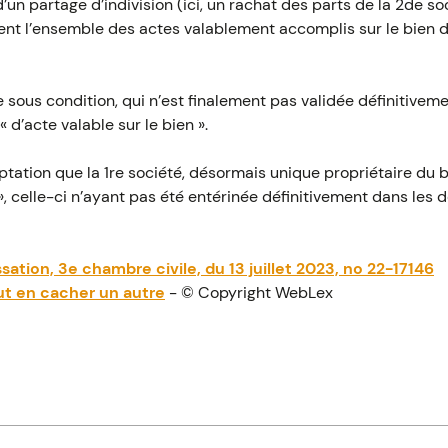
’un partage d’indivision (ici, un rachat des parts de la 2de soc
tient l’ensemble des actes valablement accomplis sur le bien 
e sous condition, qui n’est finalement pas validée définitivemen
« d’acte valable sur le bien ».
ptation que la 1re société, désormais unique propriétaire du b
, celle-ci n’ayant pas été entérinée définitivement dans les dé
sation, 3e chambre civile, du 13 juillet 2023, no 22-17146
eut en cacher un autre
- © Copyright WebLex