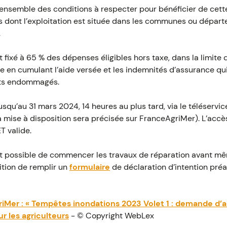
’ensemble des conditions à respecter pour bénéficier de cette
s dont l’exploitation est située dans les communes ou dépar
.
fixé à 65 % des dépenses éligibles hors taxe, dans la limite 
xe en cumulant l’aide versée et les indemnités d’assurance qu
nts endommagés.
usqu’au 31 mars 2024, 14 heures au plus tard, via le téléservic
 mise à disposition sera précisée sur FranceAgriMer). L’accè
ET valide.
 est possible de commencer les travaux de réparation avant mê
tion de remplir un
formulaire
de déclaration d’intention préa
iMer : « Tempêtes inondations 2023 Volet 1 : demande d’a
r les agriculteurs
- © Copyright WebLex