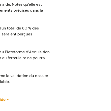
 aide. Notez qu’elle est
tements précisés dans la
d’un total de 80 % des
i seraient perçues
e « Plateforme d’Acquisition
s au formulaire ne pourra
me la validation du dossier
lable.
ide »