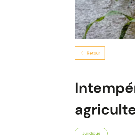
Retour
Intempér
agricult
Juridique