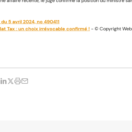
une affaire récente, le juge confirme la position du ministre s
 du 5 avril 2024, no 490411
lat Tax : un choix irrévocable confirmé !
- © Copyright Web