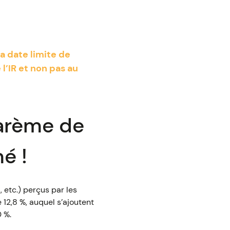
la date limite de
l’IR et non pas au
barème de
mé !
 etc.) perçus par les
 12,8 %, auquel s’ajoutent
0 %.