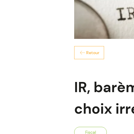
Retour
IR, barèm
choix ir
Fiscal