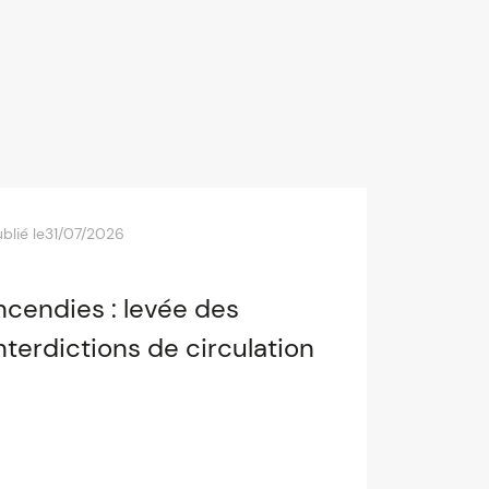
blié le
31/07/2026
ncendies : levée des
nterdictions de circulation