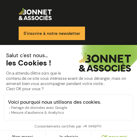
Image
Ensemble pour votre réussite
S’inscrire à notre newsletter
Nos solutions
Nos cabinets
Mon espace client
mentions
Mentions légales
Politique de confidentialité
©Bonnet2023
suivez-nous