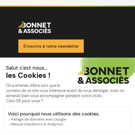
Image
Ensemble pour votre réussite
S’inscrire à notre newsletter
Nos solutions
Nos cabinets
Mon espace client
mentions
Mentions légales
Politique de confidentialité
©Bonnet2023
suivez-nous