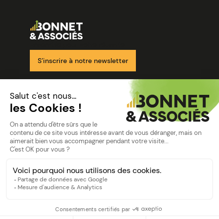
Image
Ensemble pour votre réussite
S’inscrire à notre newsletter
Nos solutions
Nos cabinets
Mon espace client
mentions
Mentions légales
Politique de confidentialité
©Bonnet2023
suivez-nous